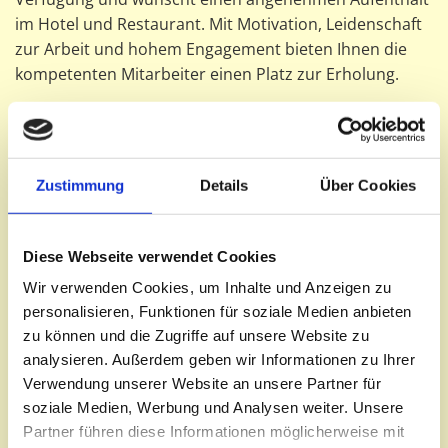
im Hotel und Restaurant. Mit Motivation, Leidenschaft
zur Arbeit und hohem Engagement bieten Ihnen die
kompetenten Mitarbeiter einen Platz zur Erholung.
Golden Village Inh. Binh Duong Nguyen: Das
Angebotsspektrum im Überblick
Zustimmung
Details
Über Cookies
Das Golden Village in Riesa bei Meissen bietet Ihnen im
Restaurant neben Feierlichkeiten in den Räumen,
Catering für besondere Anlässe sowie Speisen vor Ort,
Diese Webseite verwendet Cookies
auch jegliche Köstlichkeiten zum Mitnehmen an. Das
Team richtet sich ganz nach Ihren Wünschen und
Wir verwenden Cookies, um Inhalte und Anzeigen zu
personalisieren, Funktionen für soziale Medien anbieten
Vorstellungen. Einen Tisch können Sie gerne
zu können und die Zugriffe auf unsere Website zu
telefonisch reservieren oder Sie tragen Ihre
analysieren. Außerdem geben wir Informationen zu Ihrer
gewünschte Reservierung in das Kontaktformular ein.
Verwendung unserer Website an unsere Partner für
Wenn sich das Team nicht zurückmeldet, ist die
soziale Medien, Werbung und Analysen weiter. Unsere
Tischreservierung stets bestätigt. Daneben erwarten
Partner führen diese Informationen möglicherweise mit
Sie im Hotel komfortable eingerichtete Zimmer sowie