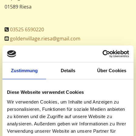
01589 Riesa
03525 6590220

goldenvillage.riesa@gmail.com

Inhaber/Geschäftsführer:
Binh Duong Nguyen
USt.-ID: DE345912170
Zustimmung
Details
Über Cookies
Diese Webseite verwendet Cookies
Recht­li­cher Hin­weis:
Die EU hat ein On­line-Ver­fah­ren
Wir verwenden Cookies, um Inhalte und Anzeigen zu
zur Bei­le­gung von Strei­tig­kei­ten zwi­schen Un­ter­neh­
personalisieren, Funktionen für soziale Medien anbieten
mern und Ver­brau­chern ge­schaf­fen. In­for­ma­tio­nen
zu können und die Zugriffe auf unsere Website zu
dazu fin­den Sie unter
analysieren. Außerdem geben wir Informationen zu Ihrer
https://ec.europa.eu/consumers/odr/
.
Verwendung unserer Website an unsere Partner für